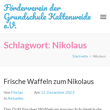
Zum
Förderverein der
Inhalt
Grundschule Kaltenweide
springen
(Eingabetaste
e.V.
drücken)
Schlagwort:
Nikolaus
Startseite
>
Nikolaus
Frische Waffeln zum Nikolaus
Von
Florian
Am
11. Dezember 2023
In
Aktuelles
Der Duft frischer Waffeln im ganzen Schulgebäude