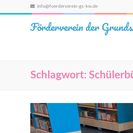
Zum
info@foerderverein-gs-kw.de
Inhalt
springen
Förderverein der Grunds
(Eingabetaste
drücken)
Schlagwort:
Schülerb