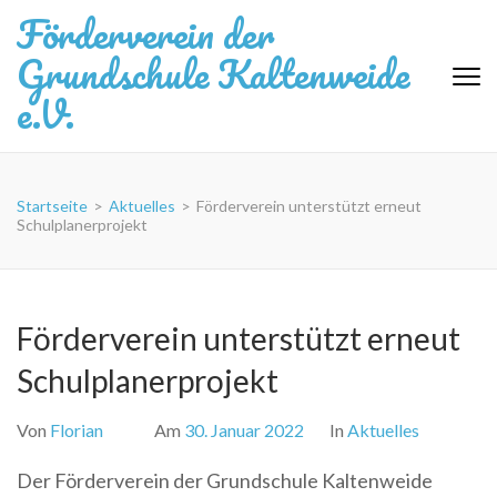
Zum
Förderverein der
Inhalt
Grundschule Kaltenweide
springen
(Eingabetaste
e.V.
drücken)
Startseite
>
Aktuelles
>
Förderverein unterstützt erneut
Schulplanerprojekt
Förderverein unterstützt erneut
Schulplanerprojekt
Von
Florian
Am
30. Januar 2022
In
Aktuelles
Der Förderverein der Grundschule Kaltenweide