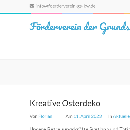
Zum
info@foerderverein-gs-kw.de
Inhalt
springen
Förderverein der Grunds
(Eingabetaste
drücken)
Kreative Osterdeko
Von
Florian
Am
11. April 2023
In
Aktuelle
Unsere Betreuungskräfte Svetlana und Tatja