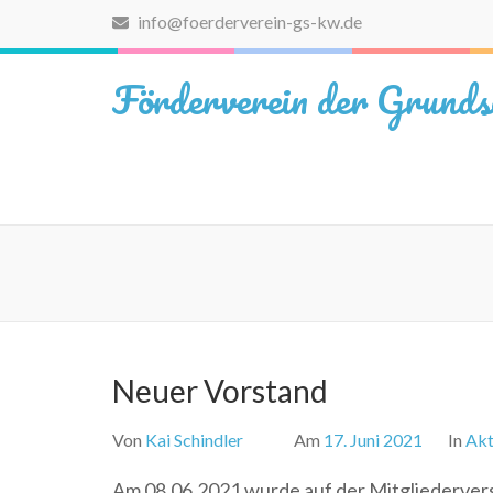
Zum
info@foerderverein-gs-kw.de
Inhalt
springen
Förderverein der Grunds
(Eingabetaste
drücken)
Neuer Vorstand
Von
Kai Schindler
Am
17. Juni 2021
In
Akt
Am 08.06.2021 wurde auf der Mitgliederver