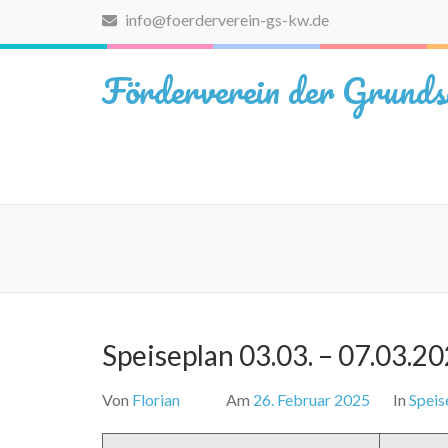
Zum
info@foerderverein-gs-kw.de
Inhalt
springen
Förderverein der Grunds
(Eingabetaste
drücken)
Speiseplan 03.03. – 07.03.2
Von
Florian
Am
26. Februar 2025
In
Speis