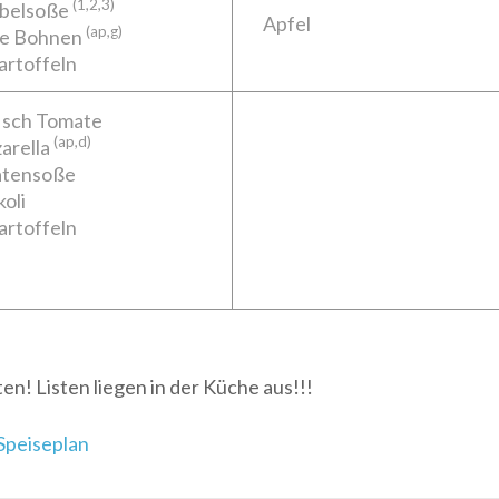
(1,2,3)
belsoße
Apfel
(ap,g)
e Bohnen
artoffeln
fisch Tomate
(ap,d)
arella
atensoße
oli
artoffeln
en! Listen liegen in der Küche aus!!!
Speiseplan