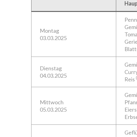
Haup
Pen
Gemü
Montag
Toma
03.03.2025
Geri
Blatt
Gemü
Dienstag
Curr
04.03.2025
(
Reis
Gem
Mittwoch
Pfan
05.03.2025
Eiers
Erbs
Geflü