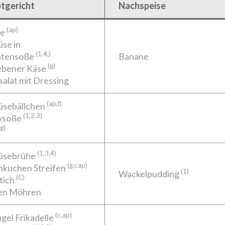
tgericht
Nachspeise
(ap)
ne
se in
(1,4,)
tensoße
Banane
(g)
ebener Käse
salat mit Dressing
(ap,f)
sebällchen
(1,2,3)
ysoße
g)
(1,3,4)
üsebrühe
(g,cap)
nkuchen Streifen
(1)
Wackelpudding
(C)
tich
en Möhren
(c,ap)
gel Frikadelle