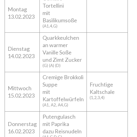
Tortellini
Montag
mit
13.02.2023
Basilikumsoße
(A1,4,G)
Quarkkeulchen
an warmer
Dienstag
Vanille Soße
14.02.2023
und Zimt Zucker
(G) (A) (D)
Cremige Brokkoli
Suppe
Fruchtige
Mittwoch
mit
Kaltschale
15.02.2023
(1,2,3,4)
Kartoffelwürfeln
(A1, A2, A4,G)
Putengulasch
Donnerstag
mit Paprika
16.02.2023
dazu Reisnudeln