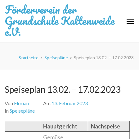
Zum
Förderverein der
Inhalt
Grundschule Kaltenweide
springen
(Eingabetaste
e.V.
drücken)
Startseite
>
Speisepläne
>
Speiseplan 13.02. – 17.02.2023
Speiseplan 13.02. – 17.02.2023
Von
Florian
Am
13. Februar 2023
In
Speisepläne
Hauptgericht
Nachspeise
Gemüse