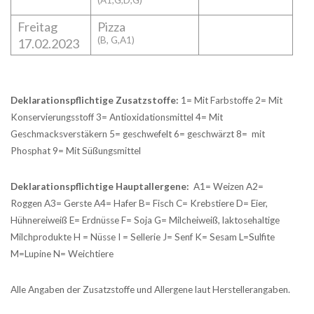
(A1,G,D,G)
Freitag
Pizza
(B, G,A1)
17.02.2023
Deklarationspflichtige Zusatzstoffe:
1= Mit Farbstoffe 2= Mit
Konservierungsstoff 3= Antioxidationsmittel 4= Mit
Geschmacksverstäkern 5= geschwefelt 6= geschwärzt 8= mit
Phosphat 9= Mit Süßungsmittel
Deklarationspflichtige Hauptallergene:
A1= Weizen A2=
Roggen A3= Gerste A4= Hafer B= Fisch C= Krebstiere D= Eier,
Hühnereiweiß E= Erdnüsse F= Soja G= Milcheiweiß, laktosehaltige
Milchprodukte H = Nüsse I = Sellerie J= Senf K= Sesam L=Sulfite
M=Lupine N= Weichtiere
Alle Angaben der Zusatzstoffe und Allergene laut Herstellerangaben.