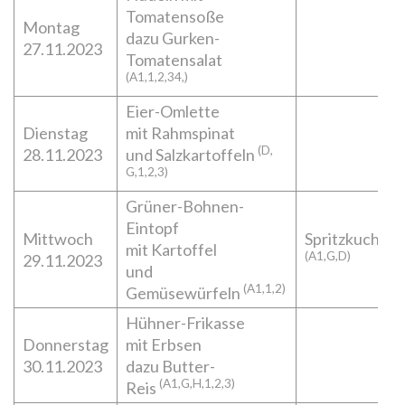
Tomatensoße
Montag
dazu Gurken-
27.11.2023
Tomatensalat
(A1,1,2,34,)
Eier-Omlette
Dienstag
mit Rahmspinat
(D,
28.11.2023
und Salzkartoffeln
G,1,2,3)
Grüner-Bohnen-
Eintopf
Mittwoch
Spritzkuchen
mit Kartoffel
(A1,G,D)
29.11.2023
und
(A1,1,2)
Gemüsewürfeln
Hühner-Frikasse
Donnerstag
mit Erbsen
30.11.2023
dazu Butter-
(A1,G,H,1,2,3)
Reis