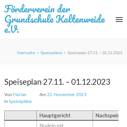
Zum
Förderverein der
Inhalt
Grundschule Kaltenweide
springen
(Eingabetaste
e.V.
drücken)
Startseite
>
Speisepläne
>
Speiseplan 27.11. – 01.12.2023
Speiseplan 27.11. – 01.12.2023
Von
Florian
Am
22. November 2023
In
Speisepläne
Hauptgericht
Nachspeise
Nudeln mit