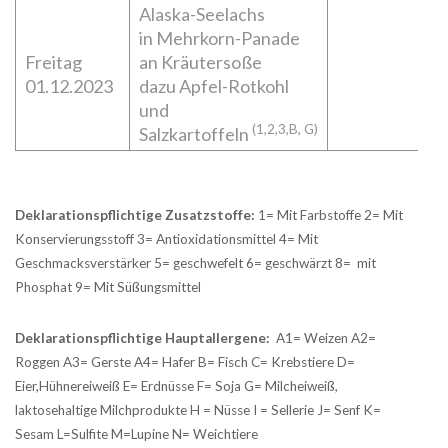
Alaska-Seelachs
in Mehrkorn-Panade
Freitag
an Kräutersoße
01.12.2023
dazu Apfel-Rotkohl
und
(1,2,3,B, G)
Salzkartoffeln
Deklarationspflichtige Zusatzstoffe:
1= Mit Farbstoffe 2= Mit
Konservierungsstoff 3= Antioxidationsmittel 4= Mit
Geschmacksverstärker 5= geschwefelt 6= geschwärzt 8= mit
Phosphat 9= Mit Süßungsmittel
Deklarationspflichtige Hauptallergene:
A1= Weizen A2=
Roggen A3= Gerste A4= Hafer B= Fisch C= Krebstiere D=
Eier,Hühnereiweiß E= Erdnüsse F= Soja G= Milcheiweiß,
laktosehaltige Milchprodukte H = Nüsse I = Sellerie J= Senf K=
Sesam L=Sulfite M=Lupine N= Weichtiere