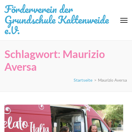
Zum
Förderverein der
Inhalt
Grundschule Kaltenweide
springen
(Eingabetaste
e.V.
drücken)
Schlagwort:
Maurizio
Aversa
Startseite
>
Maurizio Aversa