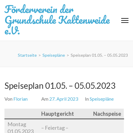
Zum
Förderverein der
Inhalt
Grundschule Kaltenweide
springen
(Eingabetaste
e.V.
drücken)
Startseite
>
Speisepläne
>
Speiseplan 01.05. – 05.05.2023
Speiseplan 01.05. – 05.05.2023
Von
Florian
Am
27. April 2023
In
Speisepläne
Hauptgericht
Nachspeise
Montag
– Feiertag –
01.05.2023