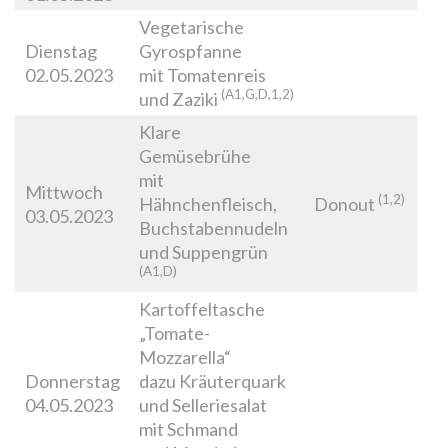
Vegetarische
Dienstag
Gyrospfanne
02.05.2023
mit Tomatenreis
(A1,G,D,1,2)
und Zaziki
Klare
Gemüsebrühe
mit
Mittwoch
(1,2)
Hähnchenfleisch,
Donout
03.05.2023
Buchstabennudeln
und Suppengrün
(A1,D)
Kartoffeltasche
„Tomate-
Mozzarella“
Donnerstag
dazu Kräuterquark
04.05.2023
und Selleriesalat
mit Schmand