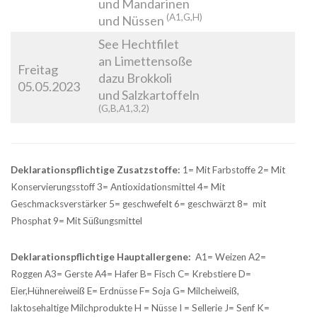
und Mandarinen
(A1,G,H)
und Nüssen
See Hechtfilet
an Limettensoße
Freitag
dazu Brokkoli
05.05.2023
und Salzkartoffeln
(G,B,A1,3,2)
Deklarationspflichtige Zusatzstoffe:
1= Mit Farbstoffe 2= Mit
Konservierungsstoff 3= Antioxidationsmittel 4= Mit
Geschmacksverstärker 5= geschwefelt 6= geschwärzt 8= mit
Phosphat 9= Mit Süßungsmittel
Deklarationspflichtige Hauptallergene:
A1= Weizen A2=
Roggen A3= Gerste A4= Hafer B= Fisch C= Krebstiere D=
Eier,Hühnereiweiß E= Erdnüsse F= Soja G= Milcheiweiß,
laktosehaltige Milchprodukte H = Nüsse I = Sellerie J= Senf K=