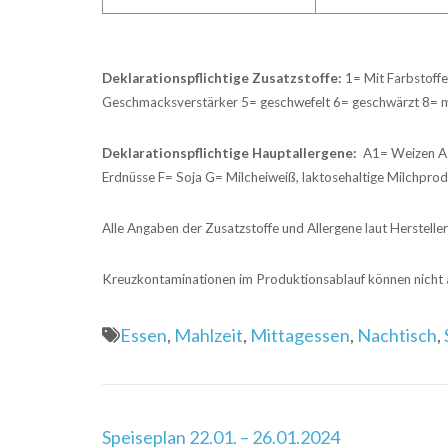
Deklarationspflichtige Zusatzstoffe:
1= Mit Farbstoffe
Geschmacksverstärker 5= geschwefelt 6= geschwärzt 8= 
Deklarationspflichtige Hauptallergene:
A1= Weizen A2=
Erdnüsse F= Soja G= Milcheiweiß, laktosehaltige Milchprod
Alle Angaben der Zusatzstoffe und Allergene laut Herstelle
Kreuzkontaminationen im Produktionsablauf können nicht
Essen
,
Mahlzeit
,
Mittagessen
,
Nachtisch
,
Beitragsnavigation
Speiseplan 22.01. – 26.01.2024