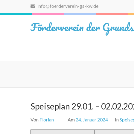
Zum
info@foerderverein-gs-kw.de
Inhalt
springen
Förderverein der Grunds
(Eingabetaste
drücken)
Speiseplan 29.01. – 02.02.2
Von
Florian
Am
24. Januar 2024
In
Speise