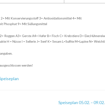
 2= Mit Konservierungsstoff 3= Antioxidationsmittel 4= Mit
mit Phosphat 9= Mit Süßungsmittel
 Roggen A3= Gerste A4= Hafer B= Fisch C= Krebstiere D= Eier,Hühnereiw
ukte H = Nüsse I = Sellerie J= Senf K= Sesam L=Sulfite M=Lupine N= Weichti
rangaben.
 ausgeschlossen werden!
Speiseplan
Speiseplan 05.02. – 09.02