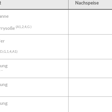
t
Nachspeise
anne
(A1,2,4,G )
urrysoße
fer
(D,G,1,4,A1)
uung
 –
uung
uung